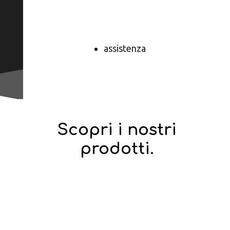
Prenota
Online
assistenza
Scopri i nostri
prodotti.