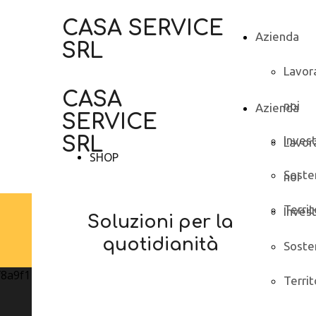
CASA SERVICE
Azienda
SRL
Lavor
CASA
noi
Azienda
SERVICE
SRL
Inves
Lavor
SHOP
Sosten
noi
Territ
Inves
Soluzioni per la
quotidianità
Sosten
Territ