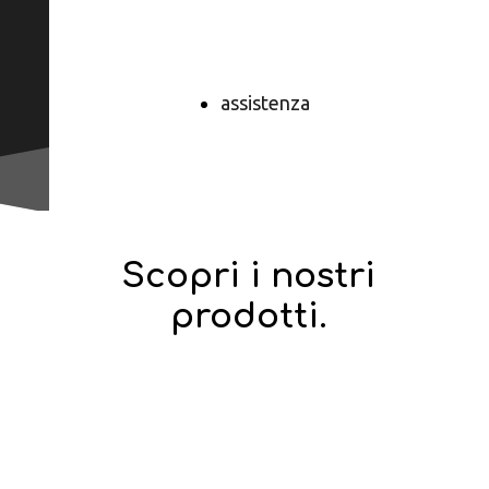
Prenota
Online
assistenza
Scopri i nostri
prodotti.