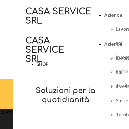
CASA SERVICE
Azienda
SRL
Lavor
CASA
noi
Azienda
SERVICE
SRL
Inves
Lavor
SHOP
Sosten
noi
Territ
Inves
Soluzioni per la
quotidianità
Sosten
Territ