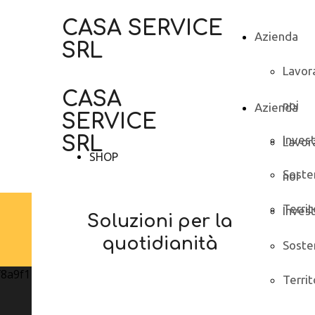
CASA SERVICE
Azienda
SRL
Lavor
CASA
noi
Azienda
SERVICE
SRL
Inves
Lavor
SHOP
Sosten
noi
Territ
Inves
Soluzioni per la
quotidianità
Sosten
Territ