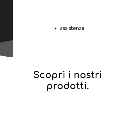
Prenota
Online
assistenza
Scopri i nostri
prodotti.