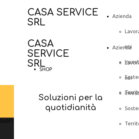
CASA SERVICE
Azienda
SRL
Lavor
CASA
noi
Azienda
SERVICE
SRL
Inves
Lavor
SHOP
Sosten
noi
Territ
Inves
Soluzioni per la
quotidianità
Sosten
Territ