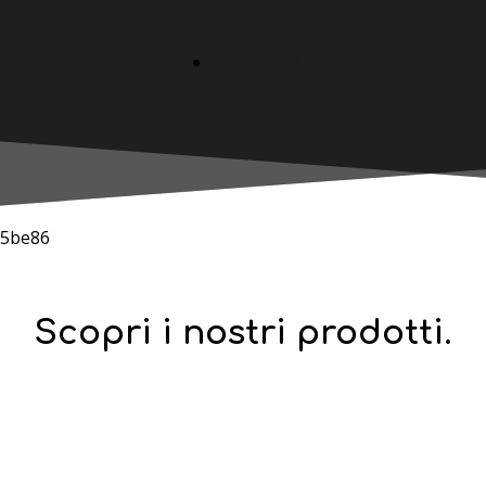
Rent Program
assistenza
Marchi gestiti
Sostenibilità
Targhetta
Consigli
d'utilizzo
Territorio
Elettrodomestici
Tariffe
Trasparenti
Cataloghi
Condizioni di
Scopri i nostri prodotti.
Garanzia
Promozioni
Paga a Rate
Agevolazioni