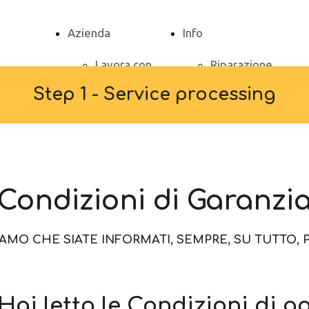
Azienda
Info
Lavora con
Riparazione
Step 1 - Service processing
noi
elettrodomestici
Investors
Modena
Sostenibilità
Targhetta
Territorio
Elettrodomestici
Condizioni di Garanzi
Cataloghi
AMO CHE SIATE INFORMATI, SEMPRE, SU TUTTO, P
Promozioni
Brand
 Hai letto le Condizioni di g