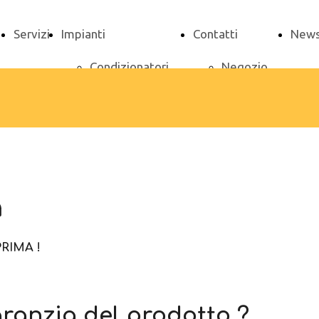
Servizi
Impianti
Contatti
New
Condizionatori
Negozio
Scaldacqua
di
Sanitario ACS
Modena
Riscaldamento
Sede di
Certificazioni
Modena
a
Clienti
RIMA !
aranzia del prodotto ?